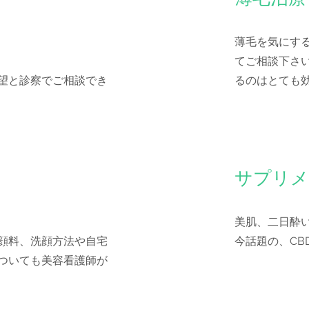
​薄毛を気にす
てご相談下さ
希望と診察でご相談でき
るのはとても
​サプリ
美肌、二日酔
洗顔料、洗顔方法や自宅
​今話題の、C
ついても美容看護師が