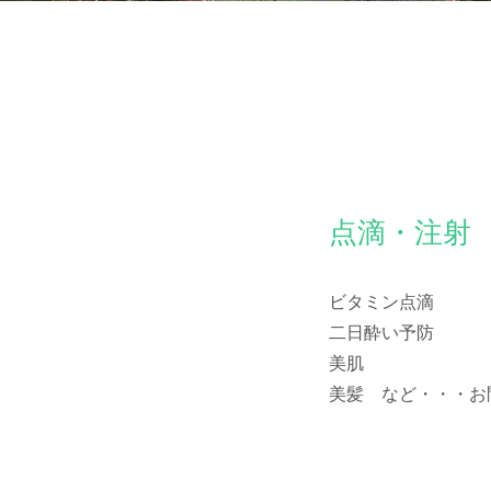
​点滴・注射
ビタミン点滴
二日酔い予防
美肌
​美髪 など・・・