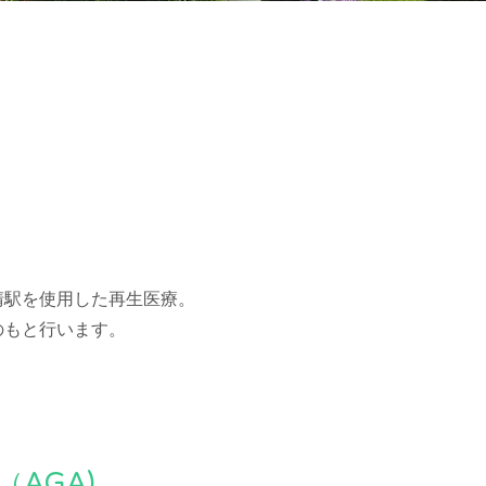
清駅を使用した再生医療。
のもと行います。
（AGA)