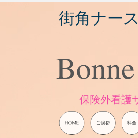
街角ナー
Bonne
​保険外看
HOME
ご挨拶
料金